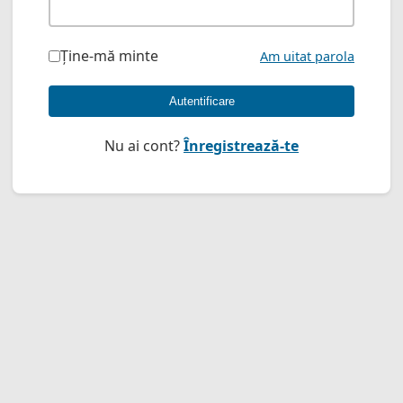
Ține-mă minte
Am uitat parola
Autentificare
Nu ai cont?
Înregistrează-te