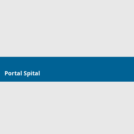
Portal Spital
Managementul de conținut pentru informarea
cetățenilor, transparență decizională și interacțiune.
Link-uri Utile
Despre Noi
Servicii Medicale